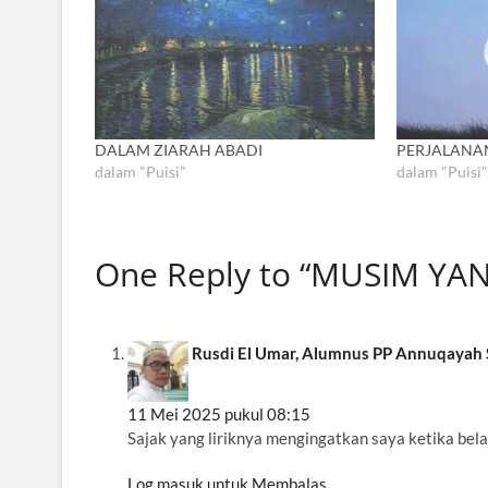
DALAM ZIARAH ABADI
PERJALANAN
dalam "Puisi"
dalam "Puisi"
One Reply to “MUSIM YA
Rusdi El Umar, Alumnus PP Annuqayah
11 Mei 2025 pukul 08:15
Sajak yang liriknya mengingatkan saya ketika belaj
Log masuk untuk Membalas