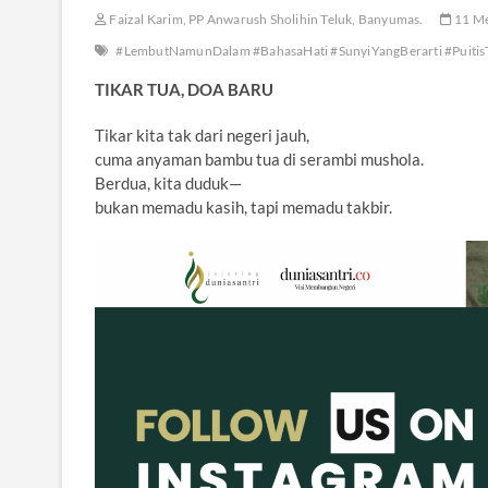
Faizal Karim, PP Anwarush Sholihin Teluk, Banyumas.
11 Me
#LembutNamunDalam #BahasaHati #SunyiYangBerarti #Puitis
TIKAR TUA, DOA BARU
Tikar kita tak dari negeri jauh,
cuma anyaman bambu tua di serambi mushola.
Berdua, kita duduk—
bukan memadu kasih, tapi memadu takbir.