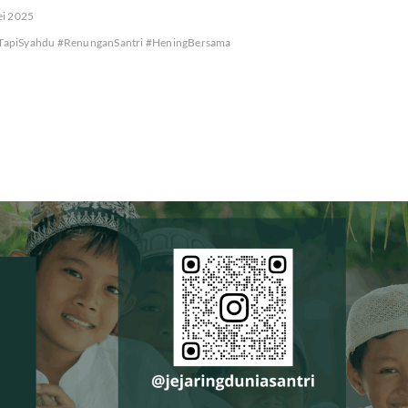
i 2025
TapiSyahdu #RenunganSantri #HeningBersama