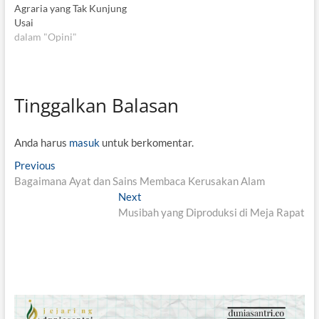
Agraria yang Tak Kunjung
Usai
dalam "Opini"
Tinggalkan Balasan
Anda harus
masuk
untuk berkomentar.
N
Previous
P
Bagaimana Ayat dan Sains Membaca Kerusakan Alam
r
a
e
Next
N
v
v
Musibah yang Diproduksi di Meja Rapat
e
i
x
i
o
t
g
u
p
s
o
a
p
s
s
o
t