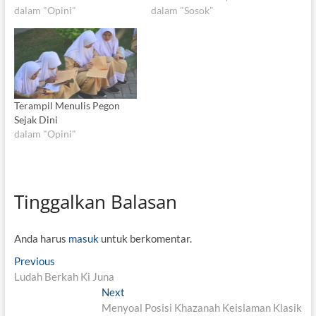
dalam "Opini"
Amal 3, atau
dalam "Sosok"
Fadhoiluddzikri?
Alhamdulillah, penulis
sudah pernah mengikuti
pengajiannya selama di
pesantren. Umumnya, kitab-
kitab kuning yang tipis
Terampil Menulis Pegon
seperti Fadhoilul Amal
Sejak Dini
diajarkan di pesantren
dalam "Opini"
selama bulan Ramadhan
karena lebih cepat khatam.
Pada…
Tinggalkan Balasan
Anda harus
masuk
untuk berkomentar.
N
Previous
P
Ludah Berkah Ki Juna
r
a
e
Next
N
v
v
Menyoal Posisi Khazanah Keislaman Klasik
e