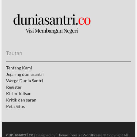
Tautan
Tentang Kami
Jejaring duniasantri
Warga Dunia Santri
Register
Kirim Tulisan
Kritik dan saran
Peta Situs
duniasantri.co
| Designed by:
Theme Freesia
|
WordPress
| © Copyright All