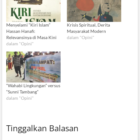
Menyelami “Kiri Islam”
Krisis Spiritual, Derita
Hassan Hanafi:
Masyarakat Modern
Relevansinya di Masa Kini
dalam "Opini"
dalam "Opini"
“Wahabi Lingkungan” versus
“Sunni Tambang”
dalam "Opini"
Tinggalkan Balasan