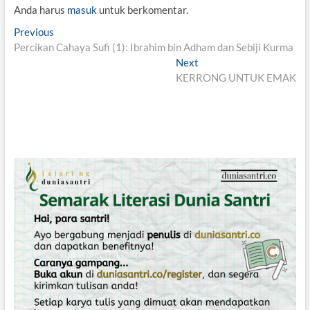
Anda harus
masuk
untuk berkomentar.
N
Previous
P
Percikan Cahaya Sufi (1): Ibrahim bin Adham dan Sebiji Kurma
r
a
e
Next
N
v
v
KERRONG UNTUK EMAK
e
i
x
i
o
t
g
u
p
s
o
a
p
s
s
o
t
i
s
:
t
p
:
o
s