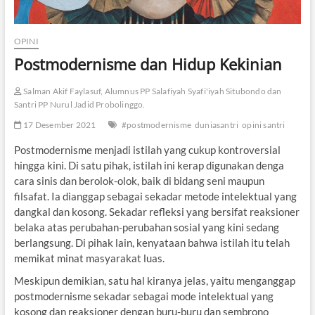
OPINI
Postmodernisme dan Hidup Kekinian
Salman Akif Faylasuf, Alumnus PP Salafiyah Syafi'iyah Situbondo dan
Santri PP Nurul Jadid Probolinggo.
17 Desember 2021
#postmodernisme
duniasantri
opini santri
Postmodernisme menjadi istilah yang cukup kontroversial
hingga kini. Di satu pihak, istilah ini kerap digunakan denga
cara sinis dan berolok-olok, baik di bidang seni maupun
filsafat. Ia dianggap sebagai sekadar metode intelektual yang
dangkal dan kosong. Sekadar refleksi yang bersifat reaksioner
belaka atas perubahan-perubahan sosial yang kini sedang
berlangsung. Di pihak lain, kenyataan bahwa istilah itu telah
memikat minat masyarakat luas.
Meskipun demikian, satu hal kiranya jelas, yaitu menganggap
postmodernisme sekadar sebagai mode intelektual yang
kosong dan reaksioner dengan buru-buru dan sembrono