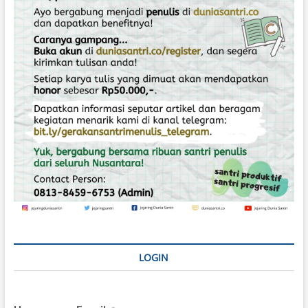
o
s
LOGIN