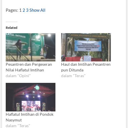
Pages:
1
2
3
Show All
Related
Pesantren dan Pergeseran
Haul dan Imtihan Pesantren
Nilai Haflatul Imtihan
pun Ditunda
dalam "Opini"
dalam "Teras"
Haflatul Imtihan di Pondok
Nasymut
dalam "Teras"