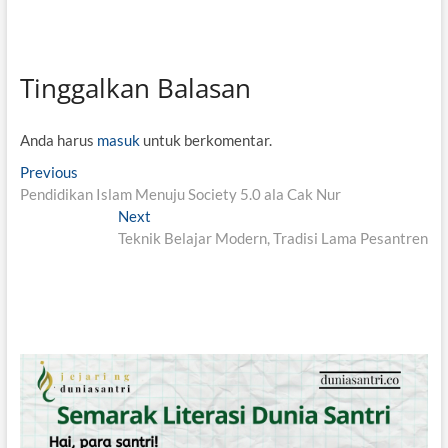
Tinggalkan Balasan
Anda harus
masuk
untuk berkomentar.
N
Previous
P
Pendidikan Islam Menuju Society 5.0 ala Cak Nur
r
a
e
Next
N
v
v
Teknik Belajar Modern, Tradisi Lama Pesantren
e
i
x
i
o
t
g
u
p
s
o
a
p
s
s
o
t
i
s
:
t
p
: