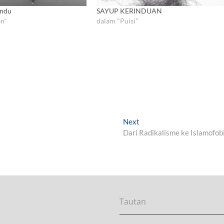
indu
SAYUP KERINDUAN
n"
dalam "Puisi"
Next
N
Dari Radikalisme ke Islamofob
e
x
t
p
o
s
t
Tautan
: