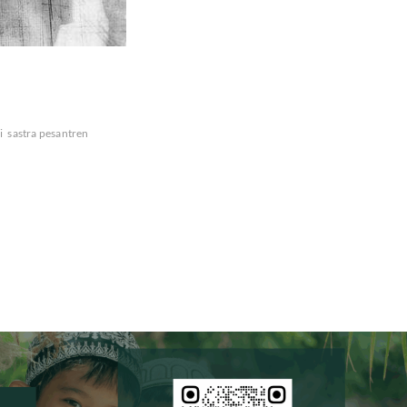
i
sastra pesantren