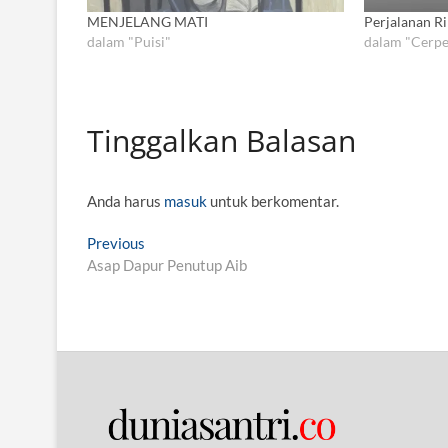
MENJELANG MATI
Perjalanan R
dalam "Puisi"
dalam "Cerpe
Tinggalkan Balasan
Anda harus
masuk
untuk berkomentar.
N
Previous
P
Asap Dapur Penutup Aib
r
a
e
v
v
i
i
o
g
u
s
a
p
s
o