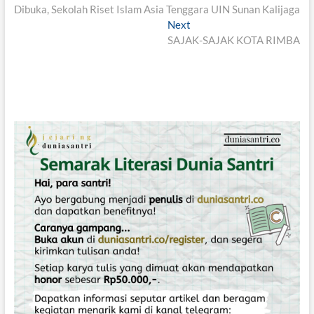
Dibuka, Sekolah Riset Islam Asia Tenggara UIN Sunan Kalijaga
r
a
e
Next
N
v
v
SAJAK-SAJAK KOTA RIMBA
e
i
x
i
o
t
g
u
p
s
o
a
p
s
s
o
t
i
s
:
t
p
:
o
s