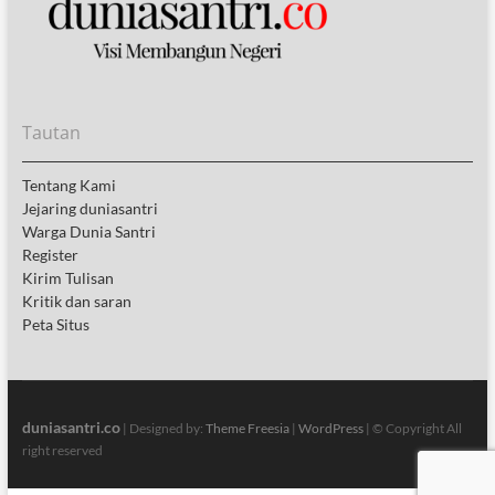
Tautan
Tentang Kami
Jejaring duniasantri
Warga Dunia Santri
Register
Kirim Tulisan
Kritik dan saran
Peta Situs
duniasantri.co
| Designed by:
Theme Freesia
|
WordPress
| © Copyright All
right reserved