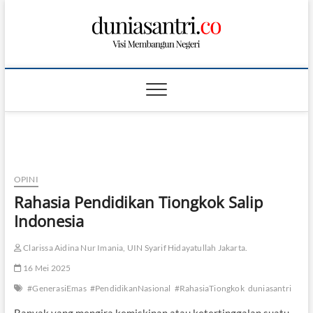
S
k
i
p
t
o
c
o
n
t
e
n
OPINI
t
Rahasia Pendidikan Tiongkok Salip
Indonesia
Clarissa Aidina Nur Imania, UIN Syarif Hidayatullah Jakarta.
16 Mei 2025
#GenerasiEmas
#PendidikanNasional
#RahasiaTiongkok
duniasantri