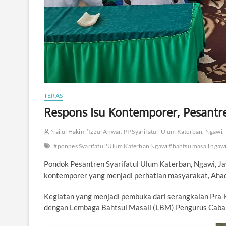
TERAS
Respons Isu Kontemporer, Pesantre
Nailul Hakim ’Izzul Anwar, PP Syarifatul 'Ulum Katerban, Ngawi.
#ponpes Syarifatul 'Ulum Katerban Ngawi #bahtsu masail ngawi
Pondok Pesantren Syarifatul Ulum Katerban, Ngawi, Ja
kontemporer yang menjadi perhatian masyarakat, Aha
Kegiatan yang menjadi pembuka dari serangkaian Pra-H
dengan Lembaga Bahtsul Masail (LBM) Pengurus Caba