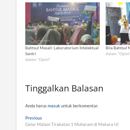
Bahtsul Masail: Laboratorium Intelektual
Bila Bahtsul
Santri
dalam "Opini
dalam "Opini"
Tinggalkan Balasan
Anda harus
masuk
untuk berkomentar.
N
Previous
P
Gelar Malam Tirakatan 1 Muharam di Makara UI
r
a