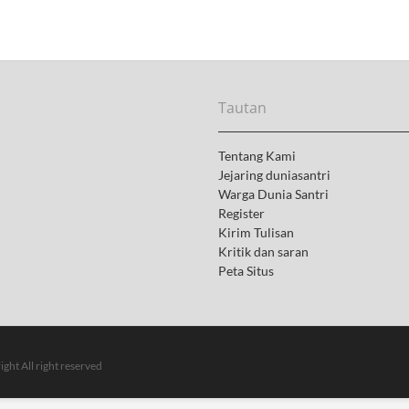
x
t
p
o
s
t
Tautan
:
Tentang Kami
Jejaring duniasantri
Warga Dunia Santri
Register
Kirim Tulisan
Kritik dan saran
Peta Situs
ght All right reserved