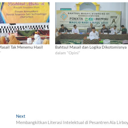
 Masail Tak Menemu Hasil
Bahtsul Masail dan Logika Dikotomisnya
"
dalam "Opini"
Next
N
Membangkitkan Literasi Intelektual di Pesantren Ala Lirbo
e