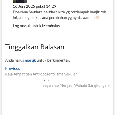
16 Juni 2025 pukul 14:29
Doakana Saudara-saudara kita yg terdampak banjir rob
ini, semoga lekas ada perubahan yg nyata aamiin
Log masuk untuk Membalas
Tinggalkan Balasan
Anda harus
masuk
untuk berkomentar.
N
Previous
P
Raja Ampat dan Antroposentrisme Sekuler
r
a
e
Next
N
v
v
Saya Siap Menjadi Wahabi (Lingkungan)
e
i
x
i
o
t
g
u
p
s
o
a
p
s