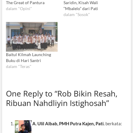
The Great of Pantura
Saridin, Kisah Wali
dalam "Opini"
“Mbalelo” dari Pati
dalam "Sosok"
Baitul Kilmah Launching
Buku di Hari Santri
dalam "Teras"
One Reply to “Rob Bikin Resah,
Ribuan Nahdliyin Istighosah”
A. Ulil Albab, PMH Putra Kajen, Pati.
berkata: