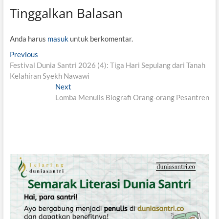
Tinggalkan Balasan
Anda harus
masuk
untuk berkomentar.
N
Previous
P
Festival Dunia Santri 2026 (4): Tiga Hari Sepulang dari Tanah
r
a
Kelahiran Syekh Nawawi
e
v
v
Next
N
i
Lomba Menulis Biografi Orang-orang Pesantren
e
i
o
x
g
u
t
s
p
a
p
o
s
o
s
i
s
t
t
:
p
:
o
s