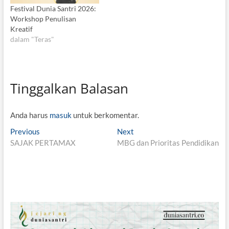
Festival Dunia Santri 2026:
Workshop Penulisan
Kreatif
dalam "Teras"
Tinggalkan Balasan
Anda harus
masuk
untuk berkomentar.
N
Previous
P
Next
N
SAJAK PERTAMAX
r
MBG dan Prioritas Pendidikan
e
a
e
x
v
v
t
i
p
i
o
o
g
u
s
s
t
a
p
: