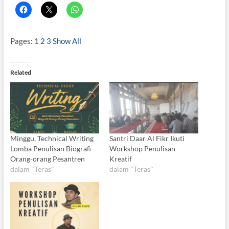
Pages:
1
2
3
Show All
Related
Minggu, Technical Writing
Santri Daar Al Fikr Ikuti
Lomba Penulisan Biografi
Workshop Penulisan
Orang-orang Pesantren
Kreatif
dalam "Teras"
dalam "Teras"