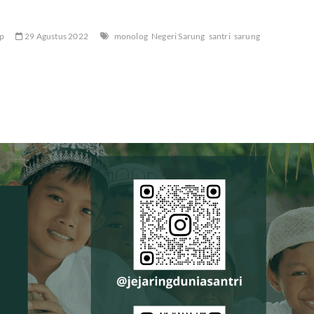
ep
29 Agustus 2022
monolog
Negeri Sarung
santri
sarung