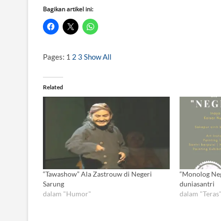
Bagikan artikel ini:
Pages:
1
2
3
Show All
Related
“Tawashow” Ala Zastrouw di Negeri
“Monolog Neg
Sarung
duniasantri
dalam "Humor"
dalam "Teras