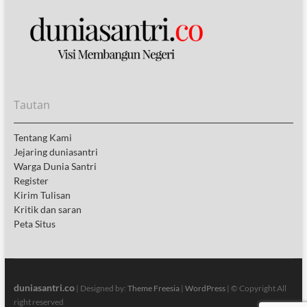
Tautan
Tentang Kami
Jejaring duniasantri
Warga Dunia Santri
Register
Kirim Tulisan
Kritik dan saran
Peta Situs
duniasantri.co
| Designed by:
Theme Freesia
|
WordPress
| © Copyright All
right reserved