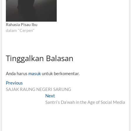
Rahasia Pisau Ibu
dalam "Cerpen"
Tinggalkan Balasan
Anda harus
masuk
untuk berkomentar.
N
Previous
P
SAJAK RAUNG NEGERI SARUNG
r
a
e
Next
N
v
v
Santri’s Da’wah in the Age of Social Media
e
i
x
i
o
t
g
u
p
s
o