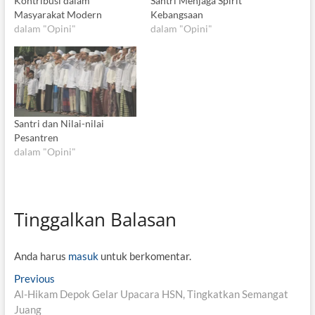
Kontribusi dalam
Santri Menjaga Spirit
Masyarakat Modern
Kebangsaan
dalam "Opini"
dalam "Opini"
Santri dan Nilai-nilai
Pesantren
dalam "Opini"
Tinggalkan Balasan
Anda harus
masuk
untuk berkomentar.
N
Previous
P
Al-Hikam Depok Gelar Upacara HSN, Tingkatkan Semangat
r
a
Juang
e