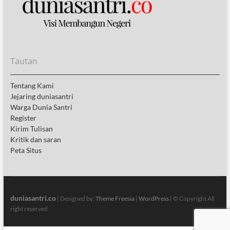
Tautan
Tentang Kami
Jejaring duniasantri
Warga Dunia Santri
Register
Kirim Tulisan
Kritik dan saran
Peta Situs
duniasantri.co
| Designed by:
Theme Freesia
|
WordPress
| © Copyright All
right reserved