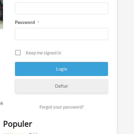
Password
*
Keep me signed in
Daftar
ah
Forgot your password?
Populer