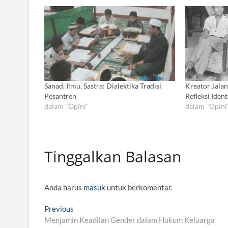
Sanad, Ilmu, Sastra: Dialektika Tradisi
Kreator Jalan
Pesantren
Refleksi Ident
dalam "Opini"
dalam "Opini
Tinggalkan Balasan
Anda harus
masuk
untuk berkomentar.
N
Previous
P
Menjamin Keadilan Gender dalam Hukum Keluarga
r
a