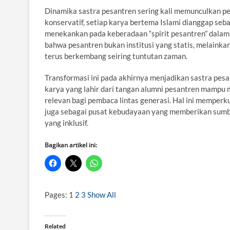
Dinamika sastra pesantren sering kali memunculkan p
konservatif, setiap karya bertema Islami dianggap seba
menekankan pada keberadaan “spirit pesantren” dalam s
bahwa pesantren bukan institusi yang statis, melaink
terus berkembang seiring tuntutan zaman.
Transformasi ini pada akhirnya menjadikan sastra pesa
karya yang lahir dari tangan alumni pesantren mampu me
relevan bagi pembaca lintas generasi. Hal ini memperk
juga sebagai pusat kebudayaan yang memberikan sumba
yang inklusif.
Bagikan artikel ini:
Pages:
1
2
3
Show All
Related