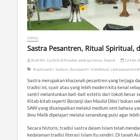
OPINI
Sastra Pesantren, Ritual Spiritual
Budi Wr, Cantrik di Pondok adakopi Serua, Depok.
16 Mei 
#opinisantri
budaya
duniasantri
Intelektual
sastrapesantren#
Sastra merupakan khazanah pesantren yang terjaga dan t
tradisi ini, syair atau yang lebih modern kita kenal seb
santri melantunkan bait-bait estetis dari tokoh besar se
Kitab-kitab seperti
Barzanji
dan
Maulid Diba’i
bukan sek
SAW yang disampaikan melalui medium seni bahasa yang
Ibnu Malik
dipelajari melalui senandung puisi agar lebih
Secara historis, tradisi sastra dalam Islam telah mend
kedalaman tradisi literasi Islam itu sendiri. Di tanah 