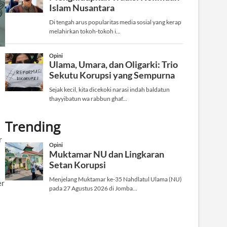
Trending
r
er