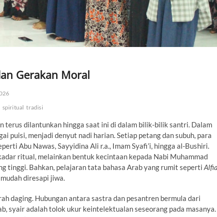
, dan Gerakan Moral
2026
spiritual
tradisi
erus dilantunkan hingga saat ini di dalam bilik-bilik santri. Dalam
agai puisi, menjadi denyut nadi harian. Setiap petang dan subuh, para
perti Abu Nawas, Sayyidina Ali r.a., Imam Syafi’i, hingga al-Bushiri.
adar ritual, melainkan bentuk kecintaan kepada Nabi Muhammad
 tinggi. Bahkan, pelajaran tata bahasa Arab yang rumit seperti
Alfi
 mudah diresapi jiwa.
arah daging. Hubungan antara sastra dan pesantren bermula dari
Arab, syair adalah tolok ukur keintelektualan seseorang pada masanya.