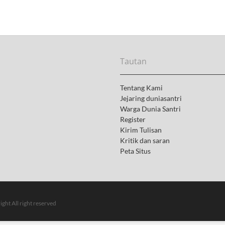
x
t
p
o
s
t
Tautan
:
Tentang Kami
Jejaring duniasantri
Warga Dunia Santri
Register
Kirim Tulisan
Kritik dan saran
Peta Situs
ght All right reserved