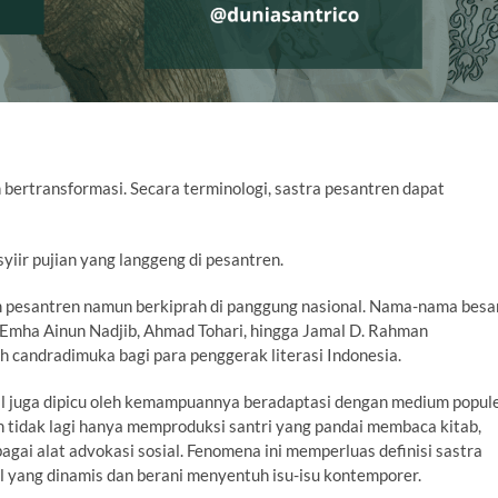
 bertransformasi. Secara terminologi, sastra pesantren dapat
 syiir pujian yang langgeng di pesantren.
m pesantren namun berkiprah di panggung nasional. Nama-nama besa
, Emha Ainun Nadjib, Ahmad Tohari, hingga Jamal D. Rahman
candradimuka bagi para penggerak literasi Indonesia.
nal juga dipicu oleh kemampuannya beradaptasi dengan medium popul
n tidak lagi hanya memproduksi santri yang pandai membaca kitab,
gai alat advokasi sosial. Fenomena ini memperluas definisi sastra
al yang dinamis dan berani menyentuh isu-isu kontemporer.