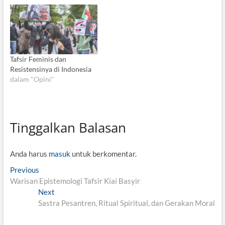
Tafsir Feminis dan
Resistensinya di Indonesia
dalam "Opini"
Tinggalkan Balasan
Anda harus
masuk
untuk berkomentar.
N
Previous
P
Warisan Epistemologi Tafsir Kiai Basyir
r
a
Next
e
N
v
Sastra Pesantren, Ritual Spiritual, dan Gerakan Moral
v
e
i
x
i
o
t