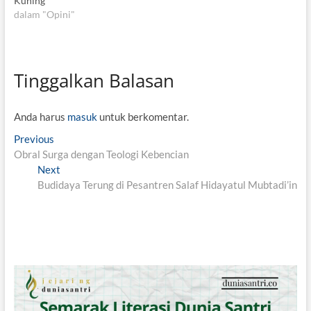
Kuning
dalam "Opini"
Tinggalkan Balasan
Anda harus
masuk
untuk berkomentar.
N
Previous
P
Obral Surga dengan Teologi Kebencian
r
a
Next
e
N
v
Budidaya Terung di Pesantren Salaf Hidayatul Mubtadi’in
v
e
i
x
i
o
t
g
u
p
s
o
a
p
s
s
o
t
i
s
:
t