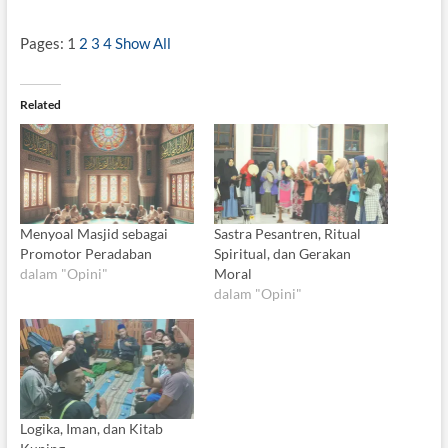
Pages:
1
2
3
4
Show All
Related
Menyoal Masjid sebagai
Sastra Pesantren, Ritual
Promotor Peradaban
Spiritual, dan Gerakan
dalam "Opini"
Moral
dalam "Opini"
Logika, Iman, dan Kitab