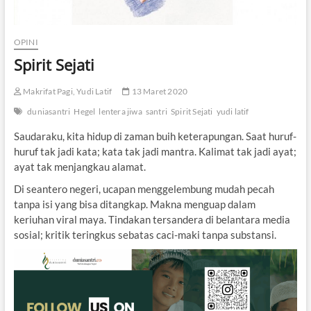
OPINI
Spirit Sejati
Makrifat Pagi, Yudi Latif
13 Maret 2020
duniasantri
Hegel
lentera jiwa
santri
Spirit Sejati
yudi latif
Saudaraku, kita hidup di zaman buih keterapungan. Saat huruf-
huruf tak jadi kata; kata tak jadi mantra. Kalimat tak jadi ayat;
ayat tak menjangkau alamat.
Di seantero negeri, ucapan menggelembung mudah pecah
tanpa isi yang bisa ditangkap. Makna menguap dalam
keriuhan viral maya. Tindakan tersandera di belantara media
sosial; kritik teringkus sebatas caci-maki tanpa substansi.