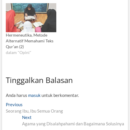
Hermeneutika, Metode
Alternatif Memahami Teks
Qur’an (2)
dalam "Opini"
Tinggalkan Balasan
Anda harus
masuk
untuk berkomentar.
N
Previous
P
Seorang Ibu, Ibu Semua Orang
r
a
Next
e
N
v
Agama yang Disalahpahami dan Bagaimana Solusinya
v
e