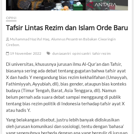
OPINI
Tafsir Lintas Rezim dan Islam Orde Baru
Muhammad Naziful Haq, Alumnus Pesantren Babakan Ciwaringin
Cirebon.
19 November 2022
duniasantri
opini santri
tafsir rezim
Di universitas, khususnya jurusan ilmu Al-Qur’an dan Tafsir,
biasanya sering ada debat tentang gugatan bahwa tafsir ayat
X dan hadis Y mengandung bias rezim kekhalifahan (Umayyah,
Fathimiyyah, Ayyubiah, dll), bias gender, ataupun bias konteks
budaya (Timur Tengah, Barat, Asia Tenggara, dll). Namun
belum pernah ada suara debat sampai menggaung di publik
tentang bias rezim politik di Indonesia terhadap tafsir ayat X
atau hadis Y.
Yang belakangan disebut, justru lebih banyak didiskusikan
oleh jurusan komunikasi dan sosiologi, tentu dengan ‘bahasa’
yang sepenuhnya berbeda dengan apa yang bergulir di jurusan