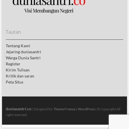
Tautan
Tentang Kami
Jejaring duniasantri
Warga Dunia Santri
Register
Kirim Tulisan
Kritik dan saran
Peta Situs
duniasantri.co
| Designed by:
Theme Freesia
|
WordPress
| © Copyright All
right reserved