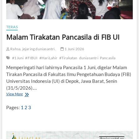
TERAS
Malam Tirakatan Pancasila di FIB UI
Rahsa, jejaring duniasantri.
1 Juni 2026
#1Juni
#FIBUI
#HariLahir
#Tirakatan
duniasantri
Pancasila
Memperingati hari lahirnya Pancasila 1 Juni, digelar Malam
Tirakan Pancasila di Fakultas Ilmu Pengetahuan Budaya (FIB)
Universitas Indonesia (UI) di Depok, Jawa Barat, Senin
(31/5/2026).…
View More
M
a
l
Pages:
1
2
3
a
m
T
i
r
a