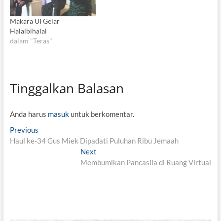
Makara UI Gelar
Halalbihalal
dalam "Teras"
Tinggalkan Balasan
Anda harus
masuk
untuk berkomentar.
N
Previous
P
​Haul ke-34 Gus Miek Dipadati Puluhan Ribu Jemaah
r
a
e
Next
N
v
v
Membumikan Pancasila di Ruang Virtual
e
i
x
i
o
t
g
u
p
s
o
a
p
s