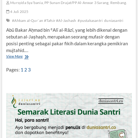
Mursyida Sya'bania, PP Sunan Drajat/PP Al-Anwar 3 Sarang, Rembang.
4 Juli 2025
#Ahkam al-Qur`an #Tafsir #Al-Jashash
#pustakasantri
duniasantri
Abū Bakar Aḥmad bin ʿAlī al-Rāzī, yang lebih dikenal dengan
sebutan al-Jaṣhaṣh, merupakan seorang mufasir dengan
posisi penting sebagai pakar fikih dalam kerangka pemikiran
mujtahid.…
View More
A
h
k
Pages:
1
2
3
a
m
a
l
-
Q
u
r
,
a
n
,