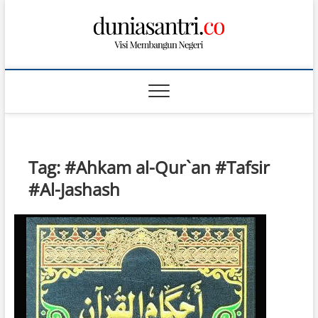
S
k
i
p
t
o
c
o
n
t
Tag:
#Ahkam al-Qur`an #Tafsir
e
n
#Al-Jashash
t