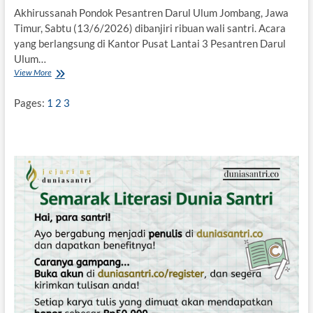
Akhirussanah Pondok Pesantren Darul Ulum Jombang, Jawa
Timur, Sabtu (13/6/2026) dibanjiri ribuan wali santri. Acara
yang berlangsung di Kantor Pusat Lantai 3 Pesantren Darul
Ulum…
View More
A
k
Pages:
1
2
3
h
i
r
u
s
s
a
n
a
h
D
a
r
u
l
U
l