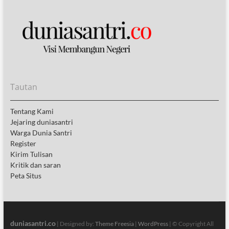
Tautan
Tentang Kami
Jejaring duniasantri
Warga Dunia Santri
Register
Kirim Tulisan
Kritik dan saran
Peta Situs
duniasantri.co
| Designed by:
Theme Freesia
|
WordPress
| © Copyright All