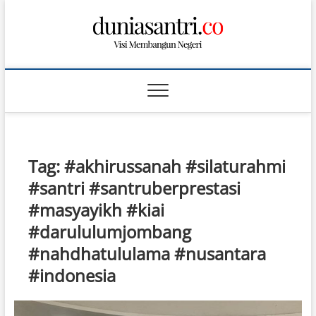
S
k
i
p
t
o
c
o
n
t
Tag:
#akhirussanah #silaturahmi
e
n
#santri #santruberprestasi
t
#masyayikh #kiai
#darululumjombang
#nahdhatululama #nusantara
#indonesia