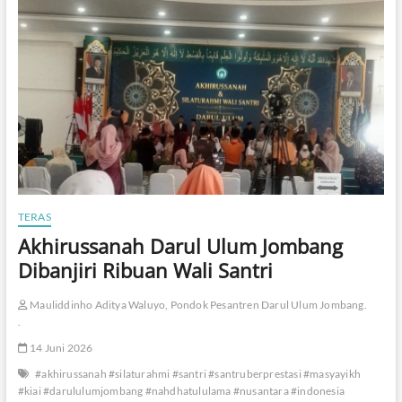
TERAS
​Akhirussanah Darul Ulum Jombang
Dibanjiri Ribuan Wali Santri
Mauliddinho Aditya Waluyo, Pondok Pesantren Darul Ulum Jombang.
.
14 Juni 2026
#akhirussanah #silaturahmi #santri #santruberprestasi #masyayikh
#kiai #darululumjombang #nahdhatululama #nusantara #indonesia