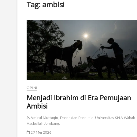
Tag:
ambisi
OPINI
Menjadi Ibrahim di Era Pemujaan
Ambisi
Amirul Muttaqin, Dosen dan Peneliti di Universitas KH A Wahab
Hasbullah Jombang.
27 Mei 2026