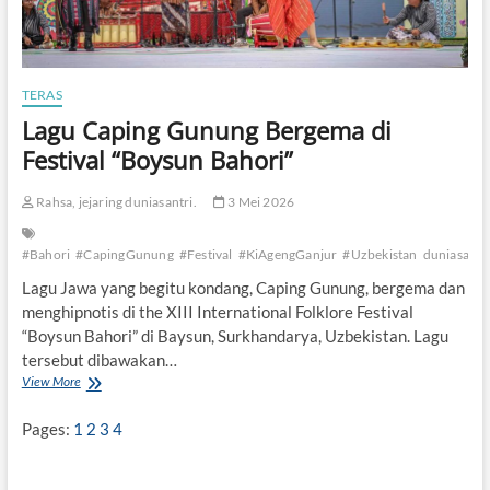
TERAS
Lagu Caping Gunung Bergema di
Festival “Boysun Bahori”
Rahsa, jejaring duniasantri.
3 Mei 2026
#Bahori
#CapingGunung
#Festival
#KiAgengGanjur
#Uzbekistan
duniasantr
Lagu Jawa yang begitu kondang, Caping Gunung, bergema dan
menghipnotis di the XIII International Folklore Festival
“Boysun Bahori” di Baysun, Surkhandarya, Uzbekistan. Lagu
tersebut dibawakan…
View More
L
a
g
Pages:
1
2
3
4
u
C
a