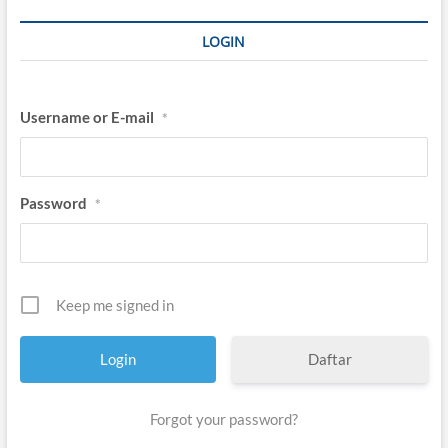
a
l
LOGIN
“
B
o
y
Username or E-mail
*
s
u
n
B
a
Password
*
h
o
r
i
”
Keep me signed in
Daftar
Forgot your password?