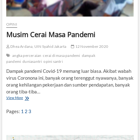
OPINI
Musim Cerai Masa Pandemi
Dhea Ardana, UIN Syahid Jakarta
12 November 2020
angka perceraian
cerai di masa pandemi
dampak
pandemi
duniasantri
opini santri
Dampak pandemi Covid-19 memang luar biasa. Akibat wabah
virus Coronona ini, banyak orang terenggut nyawanya, banyak
orang kehilangan pekerjaan dan sumber pendapatan, banyak
orang tiba-tiba…
View More
M
u
s
Pages:
1
2
3
i
m
C
e
r