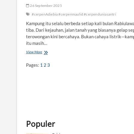
26 September 2025
#cerpenAdiebia #cerpenmaulid #cerpenduniasantri
Kampung itu selalu berbeda setiap kali bulan Rabiulaw
tiba. Dari kejauhan, jalan tanah yang biasanya gelap se
terowongan kini bercahaya. Bukan cahaya listrik—ka
itu masih…
View More
L
a
m
Pages:
1
2
3
p
u
-
l
a
m
p
u
y
a
Populer
n
g
T