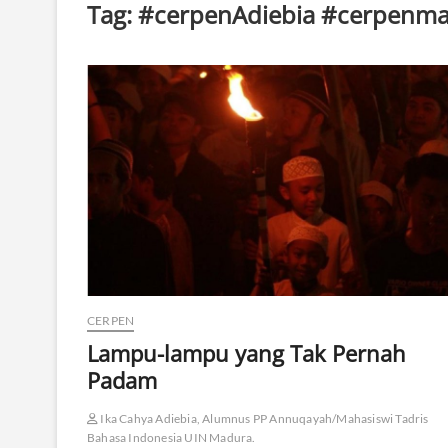
Tag:
#cerpenAdiebia #cerpenmau
CERPEN
Lampu-lampu yang Tak Pernah
Padam
Ika Cahya Adiebia, Alumnus PP Annuqayah/Mahasiswi Tadris
Bahasa Indonesia UIN Madura.