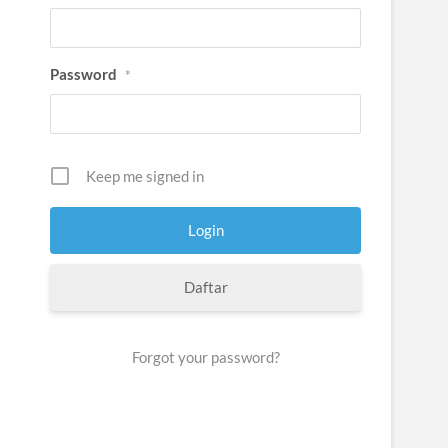
Password
*
Keep me signed in
Daftar
Forgot your password?