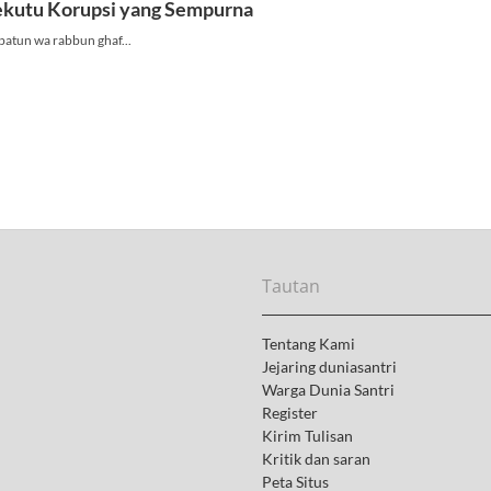
Tautan
Tentang Kami
Jejaring duniasantri
Warga Dunia Santri
Register
Kirim Tulisan
Kritik dan saran
Peta Situs