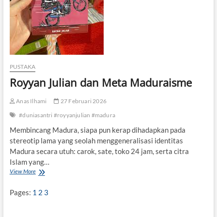
PUSTAKA
Royyan Julian dan Meta Maduraisme
Anas Ilhami
27 Februari 2026
#duniasantri #royyanjulian #madura
Membincang Madura, siapa pun kerap dihadapkan pada
stereotip lama yang seolah menggeneralisasi identitas
Madura secara utuh: carok, sate, toko 24 jam, serta citra
Islam yang…
View More
R
o
y
Pages:
1
2
3
y
a
n