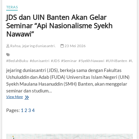
TERAS
JDS dan UIN Banten Akan Gelar
Seminar “Api Nasionalisme Syekh
Nawawi”
Rahsa, jejaring duniasantri.
23 Mei 2026
#BedahBuku
#dunisantri
#JDS
#Seminar
#SyekhNawawi
#UINBanten
#UIN
jejaring duniasantri (JDS), berkeja sama dengan Fakultas
Ushuluddin dan Adab (FUDA) Universitas Islam Negeri (UIN)
Syekh Maulana Hasanuddin (SMH) Banten, akan menggelar
seminar dan studium…
View More
J
D
S
Pages:
1
2
3
4
d
a
n
U
I