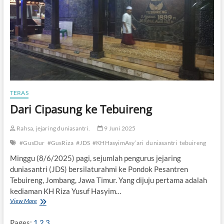
m
u
l
i
a
k
a
n
K
i
TERAS
a
Dari Cipasung ke Tebuireng
i
Rahsa, jejaring duniasantri.
9 Juni 2025
#GusDur
#GusRiza
#JDS
#KHHasyimAsy’ari
duniasantri
tebuireng
Minggu (8/6/2025) pagi, sejumlah pengurus jejaring
duniasantri (JDS) bersilaturahmi ke Pondok Pesantren
Tebuireng, Jombang, Jawa Timur. Yang dijuju pertama adalah
kediaman KH Riza Yusuf Hasyim…
View More
D
a
r
Pages:
1
2
3