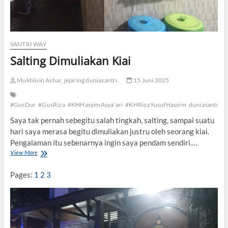
SANTRI WAY
Salting Dimuliakan Kiai
Mukhlisin Ashar, jejaring duniasantri.
15 Juni 2025
#GusDur
#GusRiza
#KHHasyimAsya'ari
#KHRizaYusufHasyim
duniasantri
s
Saya tak pernah sebegitu salah tingkah, salting, sampai suatu
hari saya merasa begitu dimuliakan justru oleh seorang kiai.
Pengalaman itu sebenarnya ingin saya pendam sendiri.…
View More
S
a
l
Pages:
1
2
3
t
i
n
g
D
i