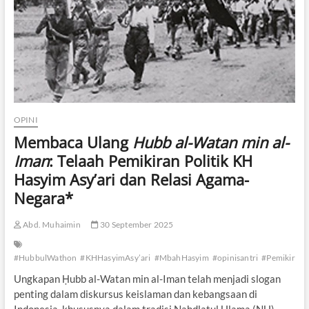
a
s
a
K
e
e
m
a
s
OPINI
a
n
Membaca Ulang
Hubb al-Watan min al-
N
Iman
: Telaah Pemikiran Politik KH
U
Hasyim Asy’ari dan Relasi Agama-
Negara*
Abd. Muhaimin
30 September 2025
#HubbulWathon
#KHHasyimAsy’ari
#MbahHasyim
#opinisantri
#PemikiranPo
Ungkapan Ḥubb al-Watan min al-Iman telah menjadi slogan
penting dalam diskursus keislaman dan kebangsaan di
Indonesia, khususnya dalam tradisi Nahdlatul Ulama (NU).