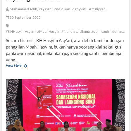
n
m
Muhammad Adib, Yayasan Pendidikan Shafiyyatul Amaliyyah.
i
30 September 2025
n
a
l
#KHHasyimAsy’ari
#MbahHasyim
#NahdlatulUlama
#opinisantri
duniasantri
-
I
Secara historis, KH Hasyim Asy’ari, atau lebih familiar dengan
m
panggilan Mbah Hasyim, bukan hanya seorang kiai sekaligus
a
pahlawan nasional, melainkan juga seorang santri pembelajar
n
yang…
:
T
View More
K
e
H
l
H
a
a
a
s
h
y
P
i
e
m
m
A
i
s
k
y
i
’
r
a