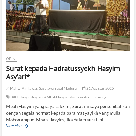
i
a
N
t
n
a
k
R
s
a
e
i
n
l
o
K
a
n
e
s
a
m
i
l
b
A
i
a
g
s
l
a
m
OPINI
i
m
e
Surat kepada Hadratussyekh Hasyim
A
a
*
p
Asy’ari*
-
i
N
P
e
Mahwi Air Tawar, Sastrawan asal Madura.
21 Agustus 2025
a
g
n
a
#KHHasyimAsy’ari
#MbahHasyim
duniasantri
tebuireng
c
r
a
Mbah Hasyim yang saya takzimi, Surat ini saya persembahkan
a
s
dengan segala hormat kepada para masyayikh yang mulia.
*
i
Mohon ampun, Mbah Hasyim, jika dalam surat ini…
l
View More
S
a
u
d