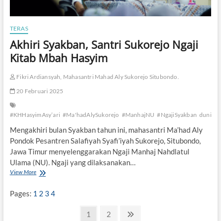
y
b
’
u
a
i
r
TERAS
r
i
Akhiri Syakban, Santri Sukorejo Ngaji
e
”
n
Kitab Mbah Hasyim
g
Fikri Ardiansyah, Mahasantri Mahad Aly Sukorejo Situbondo.
20 Februari 2025
#KHHasyimAsy’ari
#Ma'hadAlySukorejo
#ManhajNU
#NgajiSyakban
duniasa
Mengakhiri bulan Syakban tahun ini, mahasantri Ma’had Aly
Pondok Pesantren Salafiyah Syafi’iyah Sukorejo, Situbondo,
Jawa Timur menyelenggarakan Ngaji Manhaj Nahdlatul
Ulama (NU). Ngaji yang dilaksanakan…
View More
A
k
h
Pages:
1
2
3
4
i
r
P
P
1
P
2
N
i