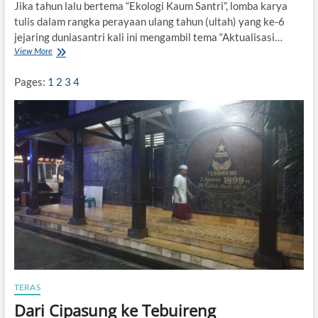
y
Jika tahun lalu bertema “Ekologi Kaum Santri”, lomba karya
i
tulis dalam rangka perayaan ulang tahun (ultah) yang ke-6
m
jejaring duniasantri kali ini mengambil tema “Aktualisasi…
A
View More
L
s
o
y
m
’
Pages:
1
2
3
4
b
a
a
r
K
i
a
*
r
y
a
T
u
l
i
s
“
A
k
t
TERAS
u
Dari Cipasung ke Tebuireng
a