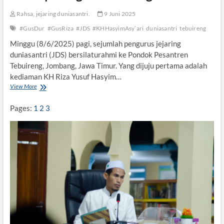
l
i
Rahsa, jejaring duniasantri.
9 Juni 2025
s
a
#GusDur
#GusRiza
#JDS
#KHHasyimAsy’ari
duniasantri
tebuireng
s
Minggu (8/6/2025) pagi, sejumlah pengurus jejaring
i
duniasantri (JDS) bersilaturahmi ke Pondok Pesantren
P
e
Tebuireng, Jombang, Jawa Timur. Yang dijuju pertama adalah
m
kediaman KH Riza Yusuf Hasyim…
i
View More
D
k
a
i
r
Pages:
1
2
3
r
i
a
C
n
i
K
p
H
a
H
s
a
u
s
n
y
g
i
k
m
e
A
T
s
e