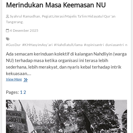
a
Merindukan Masa Keemasan NU
h
k
Syahrul Ramadhan, Pegiat Literasi/Majelis Ta'lim Hidayatul Qur'an
e
Tangerang.
M
a
4 Desember 2025
k
a
m
#GusDur
#KHHasyimAsy’ari
#NahdlatulUlama
#opinisantri
duniasantri
nu
M
Ada semacam kerinduan kolektif di kalangan Nahdliyin (warga
a
s
NU) terhadap masa ketika organisasi ini terasa lebih
y
sederhana, lebih merakyat, dan nyaris kebal terhadap intrik
a
kekuasaan.…
y
View More
M
i
e
k
r
h
Pages:
1
2
i
n
d
u
k
a
n
M