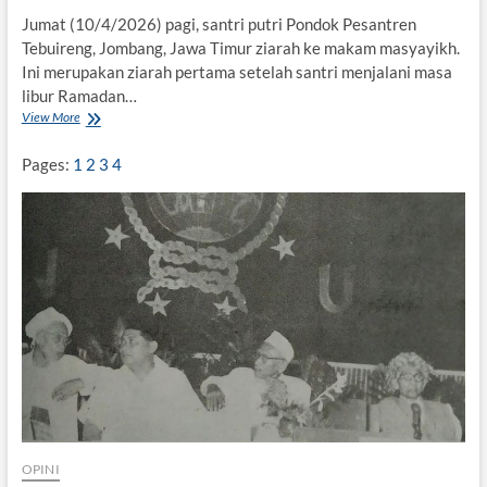
H
a
Jumat (10/4/2026) pagi, santri putri Pondok Pesantren
s
Tebuireng, Jombang, Jawa Timur ziarah ke makam masyayikh.
y
Ini merupakan ziarah pertama setelah santri menjalani masa
i
libur Ramadan…
m
View More
S
A
a
s
n
y
Pages:
1
2
3
4
t
’
r
a
i
r
T
i
e
b
u
i
r
e
n
g
Z
i
a
OPINI
r