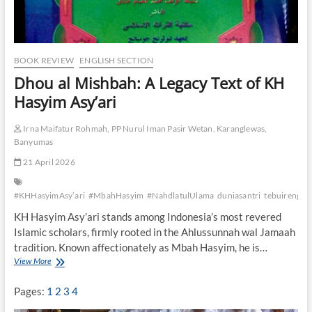
BOOK REVIEW
ENGLISH SECTION
Dhou al Mishbah: A Legacy Text of KH
Hasyim Asy’ari
Irna Maifatur Rohmah, PP Nurul Iman Pasir Wetan, Karanglewas,
Banyumas
21 April 2026
#KHHasyimAsy’ari
#MbahHasyim
#NahdlatulUlama
duniasantri
tebuireng
KH Hasyim Asy’ari stands among Indonesia’s most revered
Islamic scholars, firmly rooted in the Ahlussunnah wal Jamaah
tradition. Known affectionately as Mbah Hasyim, he is…
View More
D
h
o
Pages:
1
2
3
4
u
a