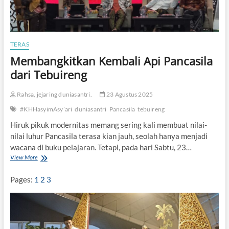
a
r
n
i
P
:
o
P
l
e
TERAS
i
m
Membangkitkan Kembali Api Pancasila
t
i
i
k
dari Tebuireng
k
i
K
r
Rahsa, jejaring duniasantri.
23 Agustus 2025
H
I
H
s
#KHHasyimAsy’ari
duniasantri
Pancasila
tebuireng
a
l
Hiruk pikuk modernitas memang sering kali membuat nilai-
s
a
y
m
nilai luhur Pancasila terasa kian jauh, seolah hanya menjadi
i
d
wacana di buku pelajaran. Tetapi, pada hari Sabtu, 23…
m
a
View More
M
A
n
e
s
P
m
Pages:
1
2
3
y
e
b
’
j
a
a
u
n
r
a
g
i
n
k
d
g