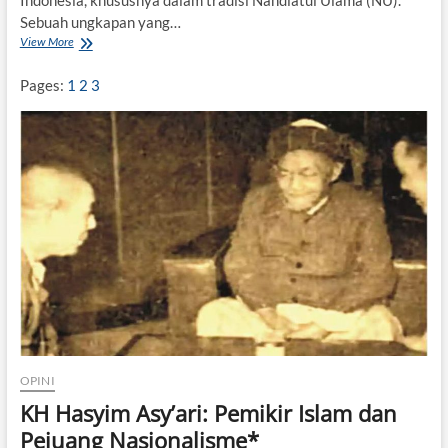
Sebuah ungkapan yang…
View More
M
e
m
Pages:
1
2
3
b
a
c
a
U
l
a
n
g
H
u
b
b
a
l
-
OPINI
W
a
KH Hasyim Asy’ari: Pemikir Islam dan
t
Pejuang Nasionalisme*
a