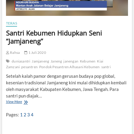
TERAS
Santri Kebumen Hidupkan Seni
“Jamjaneng”
Rahsa
1 Juli 2020
duniasantri
Jamjaneng
Janeng
janengan
Kebumen
Kiai
Zamzani
pesantren
Pondok Pesantren Alhasani Kebumen
santri
Setelah kalah pamor dengan gerusan budaya pop global,
kesenian tradisional Jamjaneng kini mulai dihidupkan kembali
oleh masyarakat Kabupaten Kebumen, Jawa Tengah. Para
santri pun diajak…
View More
S
a
n
Pages:
1
2
3
4
t
r
i
K