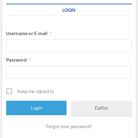
n
e
LOGIN
n
g
”
Username or E-mail
*
Password
*
Keep me signed in
Daftar
Forgot your password?