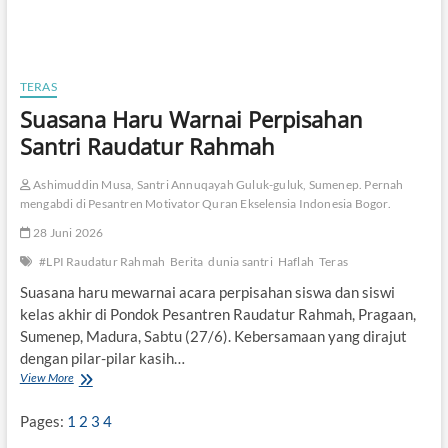
TERAS
Suasana Haru Warnai Perpisahan
Santri Raudatur Rahmah
Ashimuddin Musa, Santri Annuqayah Guluk-guluk, Sumenep. Pernah
mengabdi di Pesantren Motivator Quran Ekselensia Indonesia Bogor.
28 Juni 2026
#LPI Raudatur Rahmah
Berita
dunia santri
Haflah
Teras
Suasana haru mewarnai acara perpisahan siswa dan siswi
kelas akhir di Pondok Pesantren Raudatur Rahmah, Pragaan,
Sumenep, Madura, Sabtu (27/6). Kebersamaan yang dirajut
dengan pilar-pilar kasih…
View More
S
u
a
Pages:
1
2
3
4
s