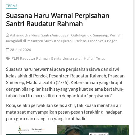
TERAS
Suasana Haru Warnai Perpisahan
Santri Raudatur Rahmah
Ashimuddin Musa, Santri Annuqayah Guluk-guluk, Sumenep. Pernah
mengabdi di Pesantren Motivator Quran Ekselensia Indonesia Bogor.
28 Juni 2026
#LPI Raudatur Rahmah
Berita
dunia santri
Haflah
Teras
Suasana haru mewarnai acara perpisahan siswa dan siswi
kelas akhir di Pondok Pesantren Raudatur Rahmah, Pragaan,
Sumenep, Madura, Sabtu (27/6). Kebersamaan yang dirajut
dengan pilar-pilar kasih sayang yang kuat selama bertahun-
tahun, hari itu harus ditutup dengan kata “perpisahan”.
Robi, selaku perwakilan kelas akhir, tak kuasa menahan air
mata saat menyampaikan pesan-pesan terakhir di hadapan
para guru dan orang tua yang turut hadir.