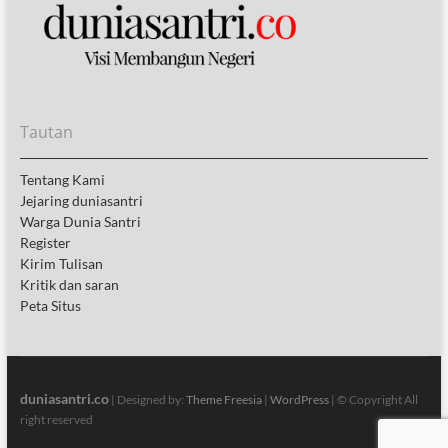
Tautan
Tentang Kami
Jejaring duniasantri
Warga Dunia Santri
Register
Kirim Tulisan
Kritik dan saran
Peta Situs
duniasantri.co
| Designed by:
Theme Freesia
|
WordPress
| © Copyright All
right reserved