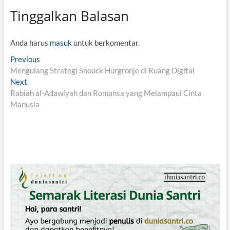
Tinggalkan Balasan
Anda harus
masuk
untuk berkomentar.
N
Previous
P
Mengulang Strategi Snouck Hurgronje di Ruang Digital
r
a
Next
N
e
v
Rabiah al-Adawiyah dan Romansa yang Melampaui Cinta
e
v
Manusia
x
i
i
t
o
g
p
u
o
s
a
s
p
s
t
o
i
:
s
t
p
:
o
s