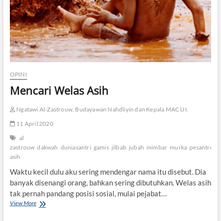
OPINI
Mencari Welas Asih
Ngatawi Al-Zastrouw, Budayawan Nahdliyin dan Kepala MAC UI.
11 April 2020
al
zastrouw
dakwah
duniasantri
gamis
jilbab
jubah
mimbar
murka
pesantren
asih
Waktu kecil dulu aku sering mendengar nama itu disebut. Dia
banyak disenangi orang, bahkan sering dibutuhkan. Welas asih
tak pernah pandang posisi sosial, mulai pejabat…
View More
M
e
n