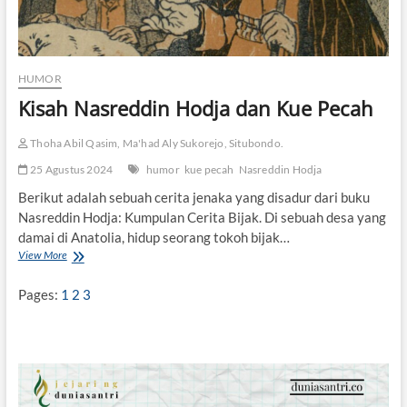
HUMOR
Kisah Nasreddin Hodja dan Kue Pecah
Thoha Abil Qasim, Ma'had Aly Sukorejo, Situbondo.
25 Agustus 2024
humor
kue pecah
Nasreddin Hodja
Berikut adalah sebuah cerita jenaka yang disadur dari buku
Nasreddin Hodja: Kumpulan Cerita Bijak. Di sebuah desa yang
damai di Anatolia, hidup seorang tokoh bijak…
View More
K
i
s
Pages:
1
2
3
a
h
N
a
s
r
e