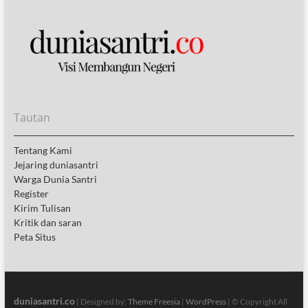
Tautan
Tentang Kami
Jejaring duniasantri
Warga Dunia Santri
Register
Kirim Tulisan
Kritik dan saran
Peta Situs
duniasantri.co
| Designed by:
Theme Freesia
|
WordPress
| © Copyright All