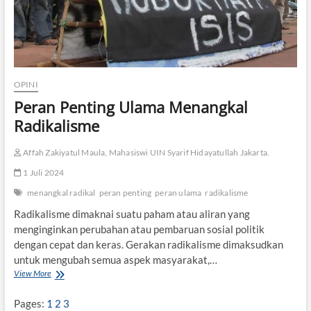
OPINI
Peran Penting Ulama Menangkal
Radikalisme
Affah Zakiyatul Maula, Mahasiswi UIN Syarif Hidayatullah Jakarta.
1 Juli 2024
menangkal radikal
peran penting
peran ulama
radikalisme
Radikalisme dimaknai suatu paham atau aliran yang
menginginkan perubahan atau pembaruan sosial politik
dengan cepat dan keras. Gerakan radikalisme dimaksudkan
untuk mengubah semua aspek masyarakat,…
View More
P
e
r
Pages:
1
2
3
a