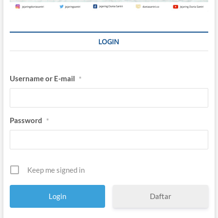
d
i
k
a
l
LOGIN
i
s
m
e
Username or E-mail
*
Password
*
Keep me signed in
Daftar