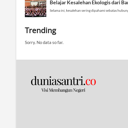
u
m
i
Trending
Sorry. No data so far.