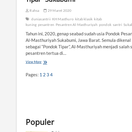
Rahsa
29 Maret 2020
duniasantrii
KH Masthuro
kitab klasik
kitab
kuning
pesantren
Pesantren Al-Masthuriyah
pondok
santri
Suka
Tahun ini, 2020, genap seabad sudah usia Pondok Pesa
Al-Masthuriyah Sukabumi, Jawa Barat. Semula dikenal
sebagai “Pondok Tipar”, Al-Masthuriyah menjadi salah 
pesantren tertua di…
View More
S
e
a
Pages:
1
2
3
4
b
a
d
A
l
-
M
a
Populer
s
t
h