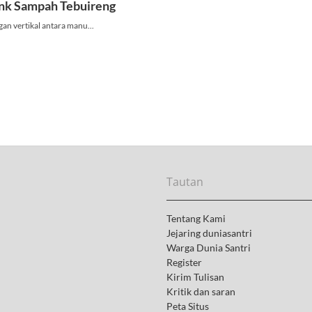
Tautan
Tentang Kami
Jejaring duniasantri
Warga Dunia Santri
Register
Kirim Tulisan
Kritik dan saran
Peta Situs