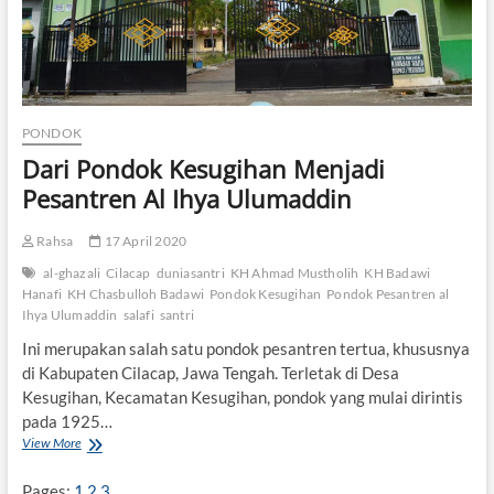
PONDOK
Dari Pondok Kesugihan Menjadi
Pesantren Al Ihya Ulumaddin
Rahsa
17 April 2020
al-ghazali
Cilacap
duniasantri
KH Ahmad Mustholih
KH Badawi
Hanafi
KH Chasbulloh Badawi
Pondok Kesugihan
Pondok Pesantren al
Ihya Ulumaddin
salafi
santri
Ini merupakan salah satu pondok pesantren tertua, khususnya
di Kabupaten Cilacap, Jawa Tengah. Terletak di Desa
Kesugihan, Kecamatan Kesugihan, pondok yang mulai dirintis
pada 1925…
View More
D
a
r
Pages:
1
2
3