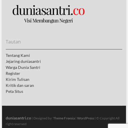
Tautan
Tentang Kami
Jejaring duniasantri
Warga Dunia Santri
Register
Kirim Tulisan
Kritik dan saran
Peta Situs
duniasantri.co
| Designed by:
Theme Freesia
|
WordPress
| © Copyright All
right reserved