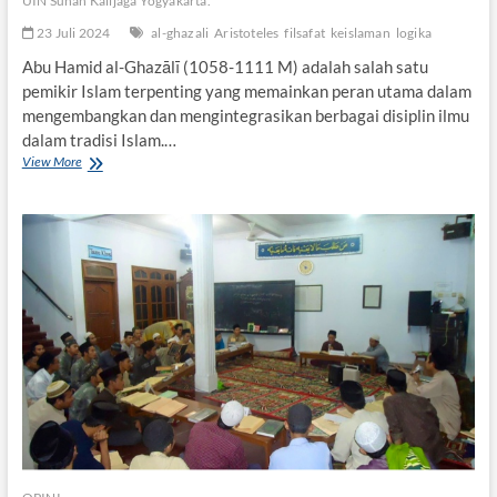
UIN Sunan Kalijaga Yogyakarta.
m
P
23 Juli 2024
al-ghazali
Aristoteles
filsafat
keislaman
logika
e
Abu Hamid al-Ghazālī (1058-1111 M) adalah salah satu
m
b
pemikir Islam terpenting yang memainkan peran utama dalam
a
mengembangkan dan mengintegrasikan berbagai disiplin ilmu
r
dalam tradisi Islam.…
u
View More
I
a
n
n
t
d
e
a
g
n
r
K
a
e
s
m
i
u
L
n
o
d
g
u
i
r
k
a
a
n
A
I
r
s