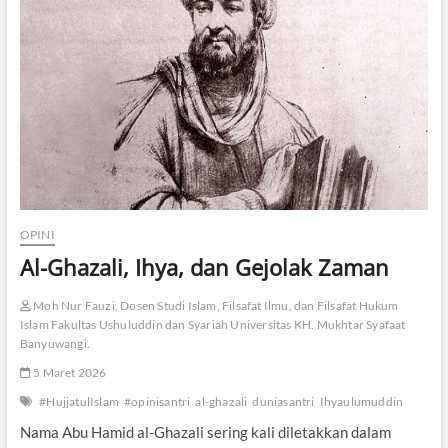
h
A
l
-
G
h
a
z
a
l
i
M
e
OPINI
m
Al-Ghazali, Ihya, dan Gejolak Zaman
b
e
n
Moh Nur Fauzi, Dosen Studi Islam, Filsafat Ilmu, dan Filsafat Hukum
c
Islam Fakultas Ushuluddin dan Syariah Universitas KH. Mukhtar Syafaat
i
Banyuwangi.
F
i
5 Maret 2026
l
#HujjatulIslam
#opinisantri
al-ghazali
duniasantri
Ihyaulumuddin
s
a
Nama Abu Hamid al-Ghazali sering kali diletakkan dalam
f