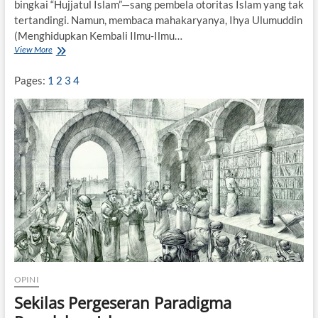
bingkai “Hujjatul Islam”—sang pembela otoritas Islam yang tak
a
tertandingi. Namun, membaca mahakaryanya, Ihya Ulumuddin
t
?
(Menghidupkan Kembali Ilmu-Ilmu…
View More
A
l
-
Pages:
1
2
3
4
G
h
a
z
a
l
i
,
I
h
y
a
,
d
a
OPINI
n
G
Sekilas Pergeseran Paradigma
e
j