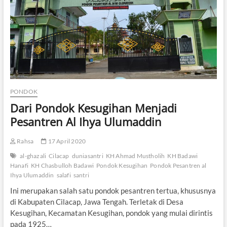
a
n
K
i
s
a
h
N
u
a
PONDOK
i
Dari Pondok Kesugihan Menjadi
m
a
Pesantren Al Ihya Ulumaddin
n
Rahsa
17 April 2020
al-ghazali
Cilacap
duniasantri
KH Ahmad Mustholih
KH Badawi
Hanafi
KH Chasbulloh Badawi
Pondok Kesugihan
Pondok Pesantren al
Ihya Ulumaddin
salafi
santri
Ini merupakan salah satu pondok pesantren tertua, khususnya
di Kabupaten Cilacap, Jawa Tengah. Terletak di Desa
Kesugihan, Kecamatan Kesugihan, pondok yang mulai dirintis
pada 1925…