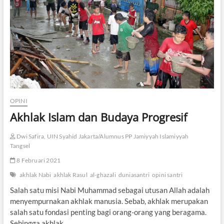
a
r
l
e
a
n
m
P
P
u
e
r
m
i
i
f
k
i
i
k
r
a
OPINI
a
s
n
Akhlak Islam dan Budaya Progresif
i
a
A
l
g
Dwi Safira, UIN Syahid Jakarta/Alumnus PP Jamiyyah Islamiyyah
-
a
Tangsel
G
m
h
8 Februari 2021
a
a
z
akhlak Nabi
akhlak Rasul
al-ghazali
duniasantri
opini santri
ā
Salah satu misi Nabi Muhammad sebagai utusan Allah adalah
l
menyempurnakan akhlak manusia. Sebab, akhlak merupakan
ī
salah satu fondasi penting bagi orang-orang yang beragama.
Sehingga akhlak…