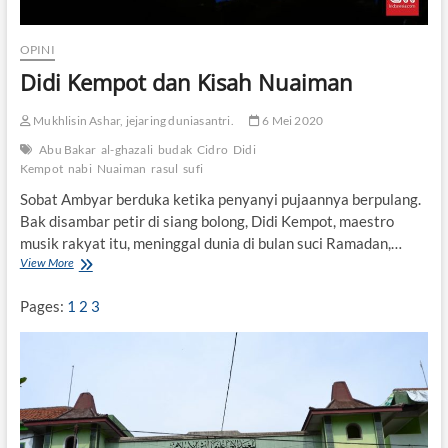
i
a
OPINI
M
u
Didi Kempot dan Kisah Nuaiman
l
i
Mukhlisin Ashar, jejaring duniasantri.
6 Mei 2020
a
k
Abu Bakar
al-ghazali
budak
Cidro
Didi
a
Kempot
nabi
Nuaiman
rasul
sufi
r
e
Sobat Ambyar berduka ketika penyanyi pujaannya berpulang.
n
Bak disambar petir di siang bolong, Didi Kempot, maestro
a
musik rakyat itu, meninggal dunia di bulan suci Ramadan,…
M
View More
D
e
i
n
d
g
Pages:
1
2
3
i
a
K
j
e
i
m
p
o
t
d