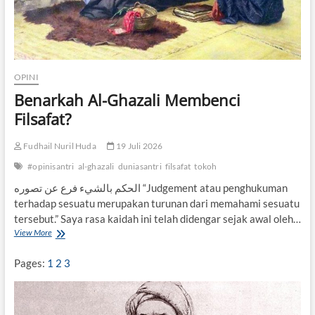
OPINI
Benarkah Al-Ghazali Membenci
Filsafat?
Fudhail Nuril Huda
19 Juli 2026
#opinisantri
al-ghazali
duniasantri
filsafat
tokoh
الحكم بالشيء فرع عن تصوره “Judgement atau penghukuman
terhadap sesuatu merupakan turunan dari memahami sesuatu
tersebut.” Saya rasa kaidah ini telah didengar sejak awal oleh…
View More
B
e
n
Pages:
1
2
3
a
r
k
a