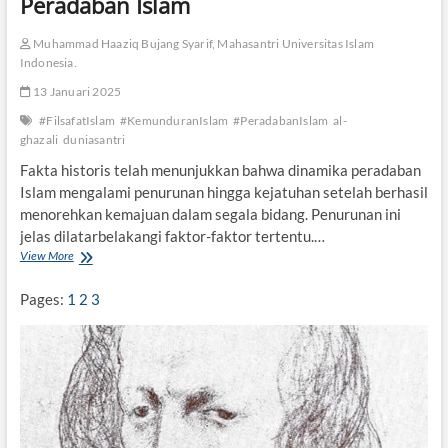
Peradaban Islam
o
l
Muhammad Haaziq Bujang Syarif, Mahasantri Universitas Islam
a
Indonesia.
k
Z
13 Januari 2025
a
#FilsafatIslam
#KemunduranIslam
#PeradabanIslam
al-
m
ghazali
duniasantri
a
n
Fakta historis telah menunjukkan bahwa dinamika peradaban
Islam mengalami penurunan hingga kejatuhan setelah berhasil
menorehkan kemajuan dalam segala bidang. Penurunan ini
jelas dilatarbelakangi faktor-faktor tertentu.…
View More
S
e
k
Pages:
1
2
3
i
l
a
s
P
e
r
g