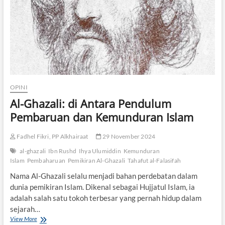
e
s
e
r
a
n
P
a
r
a
OPINI
d
Al-Ghazali: di Antara Pendulum
i
g
Pembaruan dan Kemunduran Islam
m
a
Fadhel Fikri, PP Alkhairaat
29 November 2024
P
e
al-ghazali
Ibn Rushd
Ihya Ulumiddin
Kemunduran
r
Islam
Pembaharuan
Pemikiran Al-Ghazali
Tahafut al-Falasifah
a
d
Nama Al-Ghazali selalu menjadi bahan perdebatan dalam
a
dunia pemikiran Islam. Dikenal sebagai Hujjatul Islam, ia
b
adalah salah satu tokoh terbesar yang pernah hidup dalam
a
sejarah…
n
View More
A
I