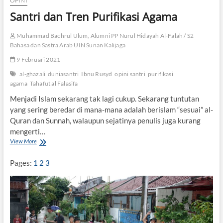
OPINI
i
l
s
Santri dan Tren Purifikasi Agama
a
t
m
o
Muhammad Bachrul Ulum, Alumni PP Nurul Hidayah Al-Falah / S2
t
Bahasa dan Sastra Arab UIN Sunan Kalijaga
e
l
9 Februari 2021
e
s
al-ghazali
duniasantri
Ibnu Rusyd
opini santri
purifikasi
d
agama
Tahafut al Falasifa
a
Menjadi Islam sekarang tak lagi cukup. Sekarang tuntutan
n
yang sering beredar di mana-mana adalah berislam “sesuai” al-
T
e
Quran dan Sunnah, walaupun sejatinya penulis juga kurang
o
mengerti…
l
View More
S
o
a
g
n
Pages:
1
2
3
i
t
I
r
s
i
l
d
a
a
m
n
d
T