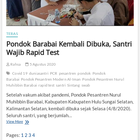
TERAS
Pondok Barabai Kembali Dibuka, Santri
Wajib Rapid Test
Rahsa
5 Agustus 2020
Covid 19
duniasantri
PCR
pesantren
pondok
Pondok
Barabai
Pondok Pesantren Modern Al-Iman
Pondok Pesantren Nurul
Muhibbin Barabai
rapid test
santri
Sintang
swab
Setelah vakum akibat pandemi, Pondok Pesantren Nurul
Muhibbin Barabai, Kabupaten Kabupaten Hulu Sungai Selatan,
Kalimantan Selatan, kembali dibuka sejak Selasa (4/8/2020).
Seluruh santri, yang berjumlah…
View More
P
o
n
Pages:
1
2
3
4
d