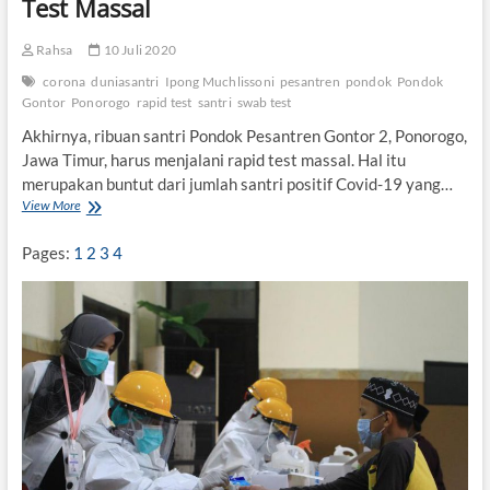
Test Massal
d
a
Rahsa
10 Juli 2020
h
K
corona
duniasantri
Ipong Muchlissoni
pesantren
pondok
Pondok
e
Gontor
Ponorogo
rapid test
santri
swab test
m
Akhirnya, ribuan santri Pondok Pesantren Gontor 2, Ponorogo,
b
a
Jawa Timur, harus menjalani rapid test massal. Hal itu
l
merupakan buntut dari jumlah santri positif Covid-19 yang…
i
View More
A
k
k
e
h
Pages:
1
2
3
4
P
i
o
r
n
n
d
y
o
a
k
,
R
i
b
u
a
n