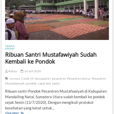
,
t
S
a
n
t
r
i
T
e
b
u
TERAS
i
Ribuan Santri Mustafawiyah Sudah
r
Kembali ke Pondok
e
n
g
Rahsa
14 Juli 2020
K
e
corona
Covid 19
duniasantri
pesantren
Pesantren Annur
Pesantren
m
Mustafawiyah
pondok
rapid test
santri
b
Ribuan santri Pondok Pesantren Mustafawiyah di Kabupaten
a
Mandailing Natal, Sumatera Utara sudah kembali ke pondok
l
i
sejak Senin (13/7/2020). Dengan mengikuti protokol
k
kesehatan yang ketat untuk…
e
View More
R