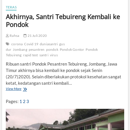
i
b
TERAS
u
Akhirnya, Santri Tebuireng Kembali ke
k
a
Pondok
,
S
Rahsa
21 Juli 2020
a
n
corona
Covid 19
duniasantri
gus
t
dur
Jombang
pesantren
pondok
Pondok Gontor
Pondok
r
Tebuireng
rapid test
santri
virus
i
W
Ribuan santri Pondok Pesantren Tebuireng, Jombang, Jawa
a
Timur akhirnya bisa kembali ke pondok sejak Senin
j
(20/7)2020). Selain diberlakukan protokol kesehatan sangat
i
ketat, kedatangan santri kembali…
b
View More
A
R
k
a
h
p
Pages:
1
2
3
i
i
r
d
n
T
y
e
a
s