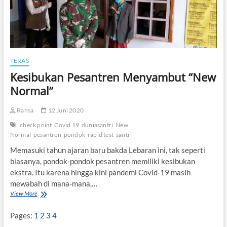
e
n
g
J
o
m
TERAS
b
a
Kesibukan Pesantren Menyambut “New
n
Normal”
g
a
k
Rahsa
12 Juni 2020
a
n
check point
Covid 19
duniasantri
New
D
Normal
pesantren
pondok
rapid test
santri
i
Memasuki tahun ajaran baru bakda Lebaran ini, tak seperti
k
biasanya, pondok-pondok pesantren memiliki kesibukan
a
r
ekstra. Itu karena hingga kini pandemi Covid-19 masih
a
mewabah di mana-mana,…
n
View More
K
t
e
i
s
Pages:
1
2
3
4
n
i
a