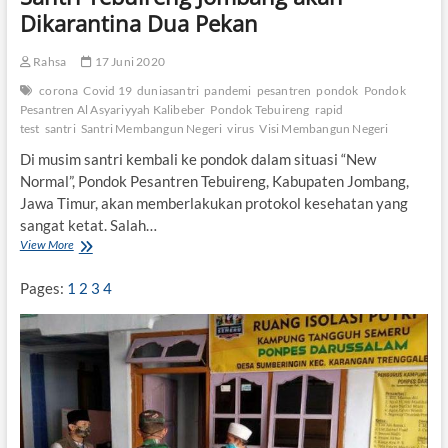
b
Dikarantina Dua Pekan
u
k
Rahsa
17 Juni 2020
a
corona
Covid 19
duniasantri
pandemi
pesantren
pondok
Pondok
Pesantren Al Asyariyyah Kalibeber
Pondok Tebuireng
rapid
test
santri
Santri Membangun Negeri
virus
Visi Membangun Negeri
Di musim santri kembali ke pondok dalam situasi “New
Normal”, Pondok Pesantren Tebuireng, Kabupaten Jombang,
Jawa Timur, akan memberlakukan protokol kesehatan yang
sangat ketat. Salah…
View More
S
a
n
Pages:
1
2
3
4
t
r
i
T
e
b
u
i
r