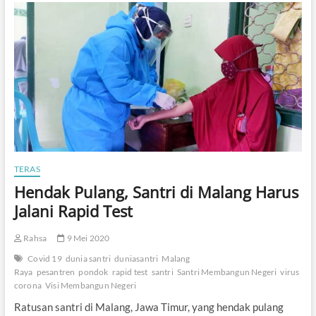
b
D
u
u
k
a
a
P
n
e
P
k
e
a
s
n
a
n
t
r
e
n
TERAS
M
Hendak Pulang, Santri di Malang Harus
e
Jalani Rapid Test
n
y
a
Rahsa
9 Mei 2020
m
b
Covid 19
dunia santri
duniasantri
Malang
u
Raya
pesantren
pondok
rapid test
santri
Santri Membangun Negeri
virus
t
corona
Visi Membangun Negeri
“
Ratusan santri di Malang, Jawa Timur, yang hendak pulang
N