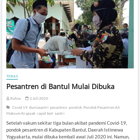
m
a
b
l
a
h
,
S
a
n
t
r
i
G
o
TERAS
n
t
Pesantren di Bantul Mulai Dibuka
o
r
Rahsa
2 Juli 2020
P
o
Covid 19
duniasantri
pesantren
pondok
Pondok Pesantren Ali
s
Maksum Krapyak
rapid test
santri
i
t
Setelah vakum sekitar tiga bulan akibat pandemi Covid-19,
i
pondok pesantren di Kabupaten Bantul, Daerah Istimewa
f
Yogyakarta, mulai dibuka kembali awal Juli 2020 ini. Namun,
C