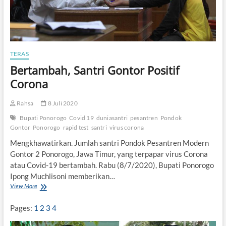
S
a
n
t
r
i
TERAS
G
Bertambah, Santri Gontor Positif
o
n
Corona
t
o
Rahsa
8 Juli 2020
r
R
Bupati Ponorogo
Covid 19
duniasantri
pesantren
Pondok
a
Gontor
Ponorogo
rapid test
santri
virus corona
p
i
Mengkhawatirkan. Jumlah santri Pondok Pesantren Modern
d
Gontor 2 Ponorogo, Jawa Timur, yang terpapar virus Corona
T
atau Covid-19 bertambah. Rabu (8/7/2020), Bupati Ponorogo
e
Ipong Muchlisoni memberikan…
s
View More
B
t
e
M
r
a
Pages:
1
2
3
4
t
s
a
s