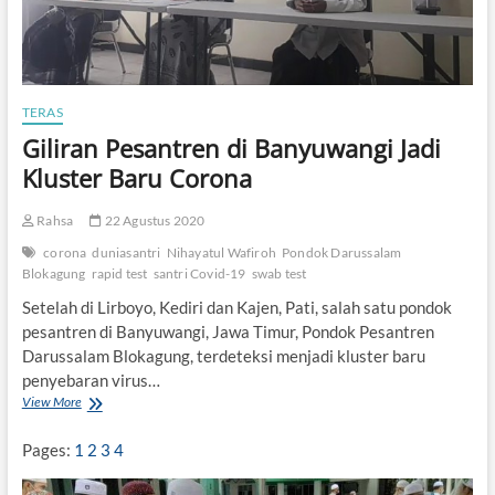
TERAS
Giliran Pesantren di Banyuwangi Jadi
Kluster Baru Corona
Rahsa
22 Agustus 2020
corona
duniasantri
Nihayatul Wafiroh
Pondok Darussalam
Blokagung
rapid test
santri Covid-19
swab test
Setelah di Lirboyo, Kediri dan Kajen, Pati, salah satu pondok
pesantren di Banyuwangi, Jawa Timur, Pondok Pesantren
Darussalam Blokagung, terdeteksi menjadi kluster baru
penyebaran virus…
View More
G
i
l
Pages:
1
2
3
4
i
r