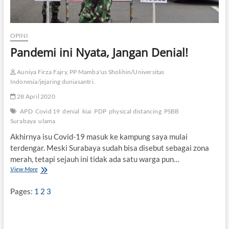
OPINI
Pandemi ini Nyata, Jangan Denial!
Auniya Firza Fajry, PP Mamba'us Sholihin/Universitas
Indonesia/jejaring duniasantri.
28 April 2020
APD
Covid 19
denial
kiai
PDP
physical distancing
PSBB
Surabaya
ulama
Akhirnya isu Covid-19 masuk ke kampung saya mulai
terdengar. Meski Surabaya sudah bisa disebut sebagai zona
merah, tetapi sejauh ini tidak ada satu warga pun…
View More
P
a
n
Pages:
1
2
3
d
e
m
i