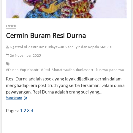
OPINI
Cermin Buram Resi Durna
Ngatawi Al-Zastrouw, Budayawan Nahdliyin dan Kepala MAC UI.
26 November 2025
#Durna
#opinisantri
#Resi
Bharatayudha
duniasantri
kurawa
pandawa
Resi Durna adalah sosok yang layak dijadikan cermin dalam
menghadapi era post truth yang serba tersamar. Dalam dunia
pewayangan, Resi Durna adalah orang suci yang…
View More
C
e
r
Pages:
1
2
3
4
m
i
n
B