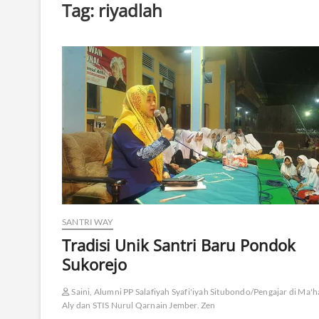
Tag:
riyadlah
SANTRI WAY
Tradisi Unik Santri Baru Pondok
Sukorejo
Saini, Alumni PP Salafiyah Syafi'iyah Situbondo/Pengajar di Ma'
Aly dan STIS Nurul Qarnain Jember. Zen