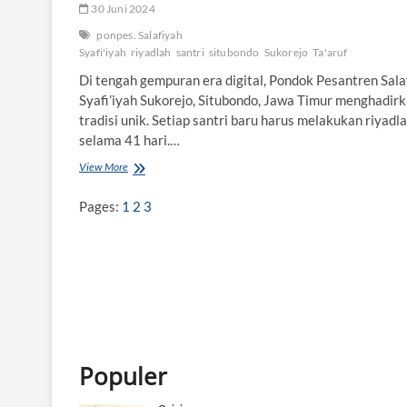
30 Juni 2024
ponpes. Salafiyah
Syafi'iyah
riyadlah
santri
situbondo
Sukorejo
Ta'aruf
Di tengah gempuran era digital, Pondok Pesantren Sala
Syafi’iyah Sukorejo, Situbondo, Jawa Timur menghadir
tradisi unik. Setiap santri baru harus melakukan riyadl
selama 41 hari.…
View More
T
r
a
Pages:
1
2
3
d
i
s
i
U
n
i
k
S
a
Populer
n
t