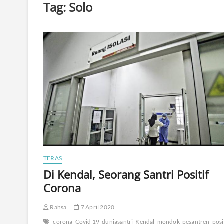
Tag:
Solo
TERAS
Di Kendal, Seorang Santri Positif
Corona
Rahsa
7 April 2020
corona
Covid 19
duniasantri
Kendal
mondok
pesantren
posi