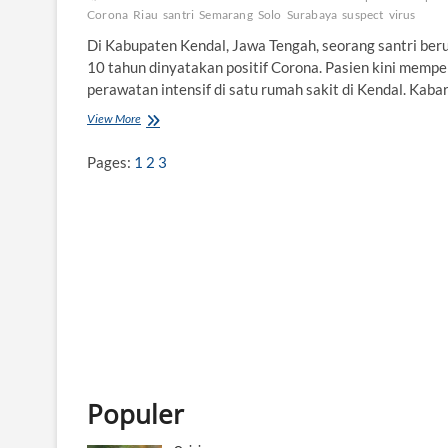
Corona
Riau
santri
Semarang
Solo
Surabaya
suspect
virus
Di Kabupaten Kendal, Jawa Tengah, seorang santri ber
10 tahun dinyatakan positif Corona. Pasien kini mempe
perawatan intensif di satu rumah sakit di Kendal. Kaba
View More
D
i
K
Pages:
1
2
3
e
n
d
a
l
,
S
e
o
r
a
n
g
Populer
S
a
n