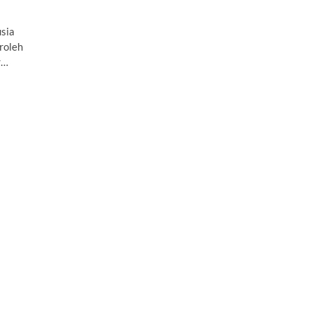
usia
roleh
r…