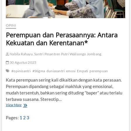
OPINI
Perempuan dan Perasaannya: Antara
Kekuatan dan Kerentanan*
Nabila Rahayu, Santri Pesantren Putri Walisongo Jombang.
30 Agustus 2025
#opinisantri
#Stigma
duniasantri
emosi
Empati
perempuan
Kata perempuan sering kali dikaitkan dengan kata perasaan.
Perempuan dipandang sebagai makhluk yang emosional,
mudah tersentuh, bahkan sering dituding “baper” atau terlalu
terbawa suasana. Stereotip…
View More
P
e
r
Pages:
1
2
3
e
m