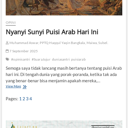
OPINI
Nyanyi Sunyi Puisi Arab Hari Ini
Muhammad Aswar, PPTQ Haqqul Yaqin Bangkala, Maiwa, Sulsel.
7 September 2025
#opinisantri
#SuaraJujur
duniasantri
puisiarab
Semoga saya tidak lancang masih bertanya tentang puisi Arab
hari ini. Di tengah dunia yang porak-poranda, ketika tak ada
yang benar-benar bisa menjamin apakah mereka,…
View More
N
y
a
Pages:
1
2
3
4
n
y
i
S
u
n