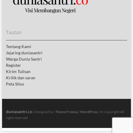
Tautan
Tentang Kami
Jejaring duniasantri
Warga Dunia Santri
Register
Kirim Tulisan
Kritik dan saran
Peta Situs
duniasantri.co
| Designed by:
Theme Freesia
|
WordPress
| © Copyright All
right reserved