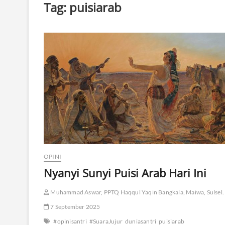
Tag:
puisiarab
OPINI
Nyanyi Sunyi Puisi Arab Hari Ini
Muhammad Aswar, PPTQ Haqqul Yaqin Bangkala, Maiwa, Sulsel.
7 September 2025
#opinisantri
#SuaraJujur
duniasantri
puisiarab