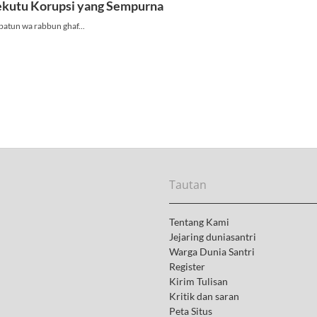
Tautan
Tentang Kami
Jejaring duniasantri
Warga Dunia Santri
Register
Kirim Tulisan
Kritik dan saran
Peta Situs