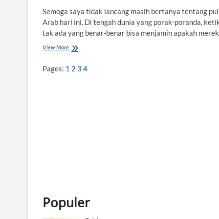
Semoga saya tidak lancang masih bertanya tentang pui
Arab hari ini. Di tengah dunia yang porak-poranda, keti
tak ada yang benar-benar bisa menjamin apakah mere
View More
N
y
a
Pages:
1
2
3
4
n
y
i
S
u
n
y
i
P
u
i
s
i
A
r
Populer
a
b