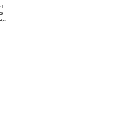
si
ka
ka,…