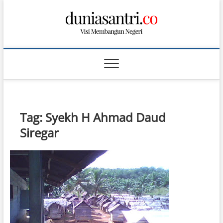
S
k
i
p
t
o
c
o
n
t
Tag:
Syekh H Ahmad Daud
e
n
Siregar
t