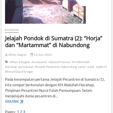
PONDOK
Jelajah Pondok di Sumatra (2): “Horja”
dan “Martammat” di Nabundong
Alfian Siagian
14 Juni 2020
Alfian S Siagian
duniasantri
Hamzah Fansuri
KH Abdullah
Harahap
persulukan
Pondok Pesantren Nabundong
santri
suluk
Syekh H
Ahmad Daud Siregar
Pada kesempatan pertama Jelajah Pesantren di Sumatra (1),
kita sempat berkenalan dengan KH Abdullah Harahap,
Pimpinan Pesantren Nurul Falah Panoumpuan. Selain
menjelajahi dunia pesantren di…
View More
J
e
l
Pages:
1
2
3