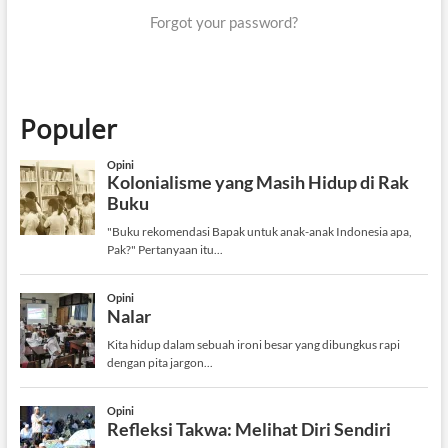
n
Forgot your password?
d
o
n
g
Populer