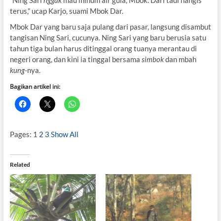
“Ning Sari
nggak
mau minum air gula, Mbok. Dari tadi nangis
terus,” ucap Karjo, suami Mbok Dar.
Mbok Dar yang baru saja pulang dari pasar, langsung disambut
tangisan Ning Sari, cucunya. Ning Sari yang baru berusia satu
tahun tiga bulan harus ditinggal orang tuanya merantau di
negeri orang, dan kini ia tinggal bersama
simbok
dan mbah
kung
-nya.
Bagikan artikel ini:
Pages:
1
2
3
Show All
Related