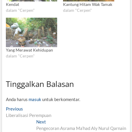
Kendat
Kantung Hitam Wak Tamak
dalam "Cerpen"
dalam "Cerpen"
Yang Merawat Kehidupan
dalam "Cerpen"
Tinggalkan Balasan
Anda harus
masuk
untuk berkomentar.
N
Previous
P
Liberalisasi Perempuan
r
a
e
Next
N
v
v
Pengecoran Asrama Ma’had Aly Nurul Qarnain
e