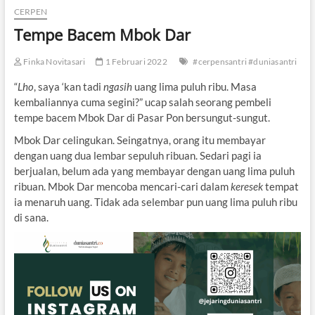
CERPEN
Tempe Bacem Mbok Dar
Finka Novitasari
1 Februari 2022
#cerpensantri #duniasantri
“
Lho
, saya ‘kan tadi
ngasih
uang lima puluh ribu. Masa
kembaliannya cuma segini?” ucap salah seorang pembeli
tempe bacem Mbok Dar di Pasar Pon bersungut-sungut.
Mbok Dar celingukan. Seingatnya, orang itu membayar
dengan uang dua lembar sepuluh ribuan. Sedari pagi ia
berjualan, belum ada yang membayar dengan uang lima puluh
ribuan. Mbok Dar mencoba mencari-cari dalam
keresek
tempat
ia menaruh uang. Tidak ada selembar pun uang lima puluh ribu
di sana.